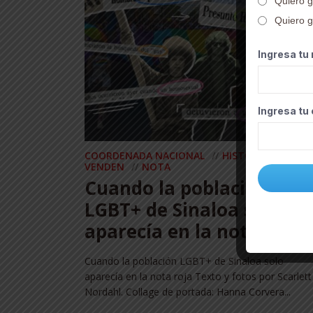
Quiero g
Quiero g
Ingresa tu
Ingresa tu
COORDENADA NACIONAL
HISTORIAS QUE N
VENDEN
NOTA
Cuando la población
LGBT+ de Sinaloa solo
aparecía en la nota roja
Cuando la población LGBT+ de Sinaloa solo
aparecía en la nota roja Texto y fotos por Scarlett
Nordahl. Collage de portada: Hanna Corvera...