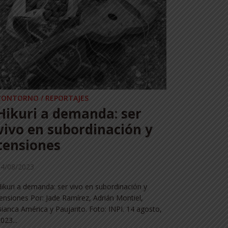
CONTORNO / REPORTAJES
CONTORNO
Hikuri a demanda: ser
Un Rí
vivo en subordinación y
volvi
tensiones
20/11/202
14/08/2023
Un Río Ver
Susana Rod
ikuri a demanda: ser vivo en subordinación y
doña Julia 
ensiones Por: Jade Ramírez, Adrián Montiel,
hice...
ianca América y Paujarito. Foto: INPI. 14 agosto,
023...