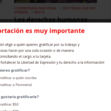
COORDENADA NACIONAL
HISTORIAS QUE NO
VENDEN
NOTA
Los derechos humanos
no están en pausa
ortación es muy importante
durante la Copa Mundial
ón elige a quién quieres gratificar por su trabajo y
Los derechos humanos no están en pausa durante
 deseas hacer por una sola ocasión o de manera
la Copa Mundial Texto y foto: RED TDT. Fecha: 29
miciliando el cargo a tu tarjeta.
de junio, 2026 La RED TDT ha documentado 39...
:
 fortalecer la Libertad de Expresión y tu derecho a la información!
REPRODUCIR
ieres gratificar?
ratificar a quién escribe
atificar a Perimetral
gustaría gratificarle?
ratificar $50