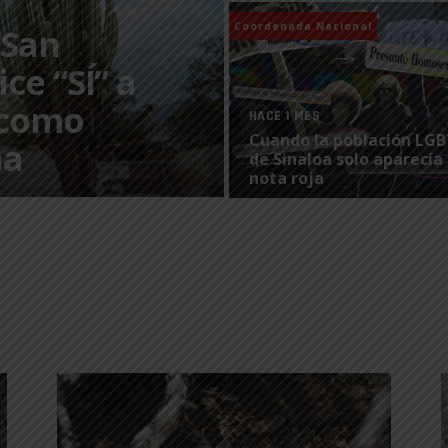
Coordenada Nacional
 San
ce “SÍ” a
 como
HACE 1 MES
Cuando la población LG
na
de Sinaloa solo aparecía 
nota roja