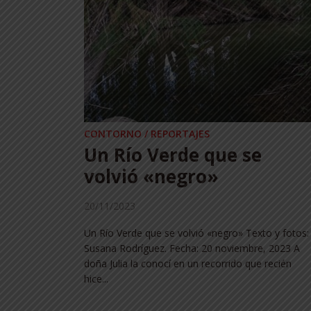
CONTORNO / REPORTAJES
er
Un Río Verde que se
ón y
volvió «negro»
20/11/2023
Un Río Verde que se volvió «negro» Texto y fotos:
Susana Rodríguez. Fecha: 20 noviembre, 2023 A
ción y
doña Julia la conocí en un recorrido que recién
iel,
hice...
14 agosto,