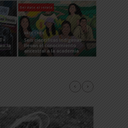
Del dato al relato
HACE 1 MES
BT+
Seis científicas indígenas
en la
llevan el conocimiento
ancestral a la academia