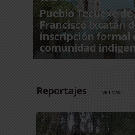
HACE 1 MES
Pueblo Tecuexe de
Francisco Ixcatán di
inscripción formal
comunidad indíge
Reportajes
VER MÁS