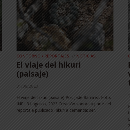
CONTORNO / REPORTAJES
NOTICIAS
El viaje del hikuri
(paisaje)
31/08/2023
El viaje del hikuri (paisaje) Por: Jade Ramírez. Foto:
INPI. 31 agosto, 2023 Creación sonora a partir del
H
reportaje publicado Hikuri a demanda: ser...
t
B
2