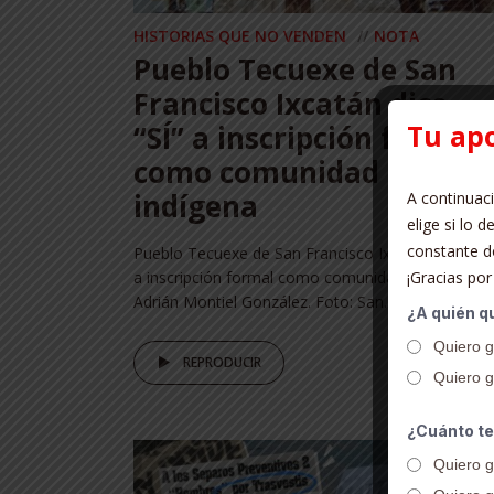
HISTORIAS QUE NO VENDEN
NOTA
Pueblo Tecuexe de San
Francisco Ixcatán dice
Tu ap
“SÍ” a inscripción formal
como comunidad
indígena
A continuaci
elige si lo
constante do
Pueblo Tecuexe de San Francisco Ixcatán dice “SÍ”
a inscripción formal como comunidad indígena Por
¡Gracias por
Adrián Montiel González. Foto: San...
¿A quién qu
Quiero g
REPRODUCIR
Quiero gr
¿Cuánto te 
Quiero g