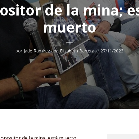
ositor de la mina; e
muerto
por
Jade Ramírez
and
Elizabeth Barrera
27/11/2023
a opositor de la mina; está muerto