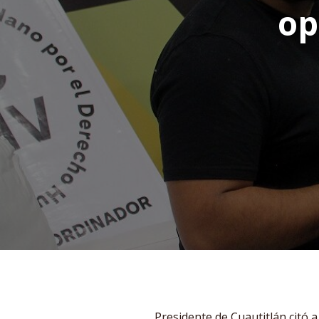
op
Presidente de Cuautitlán citó 