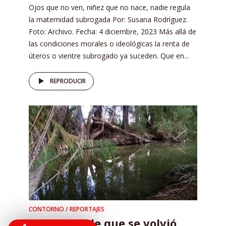
Ojos que no ven, niñez que no nace, nadie regula
la maternidad subrogada Por: Susana Rodríguez.
Foto: Archivo. Fecha: 4 diciembre, 2023 Más allá de
las condiciones morales o ideológicas la renta de
úteros o vientre subrogado ya suceden. Que en...
REPRODUCIR
CONTORNO / REPORTAJES
Un Río Verde que se volvió