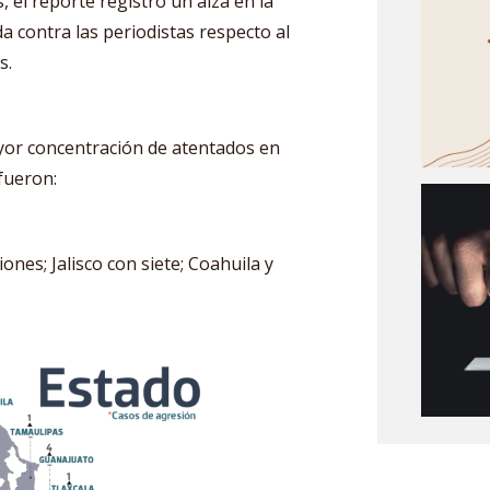
 el reporte registró un alza en la
da contra las periodistas respecto al
os.
ayor concentración de atentados en
fueron:
nes; Jalisco con siete; Coahuila y