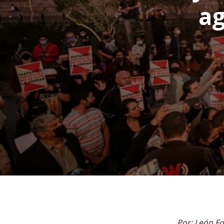
ag
Por: León Fo