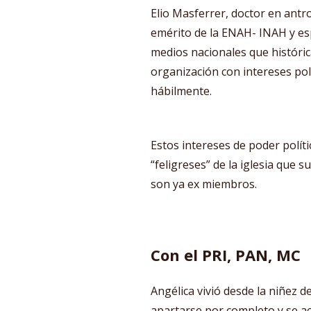
Elio Masferrer, doctor en antr
emérito de la ENAH- INAH y esp
medios nacionales que histór
organización con intereses pol
hábilmente.
Estos intereses de poder polít
“feligreses” de la iglesia que s
son ya ex miembros.
Con el PRI, PAN, MC
Angélica vivió desde la niñez d
apartarse por completo y se ac