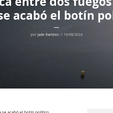
a entre dos fuegos 
se acabó el botín pol
por
Jade Ramírez
19/08/2024
 se acabó el botín político