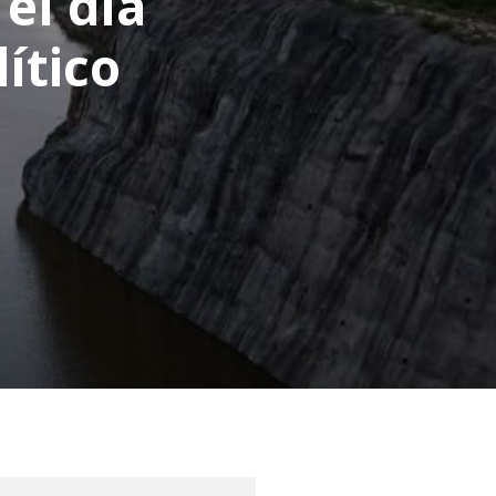
el día
ítico