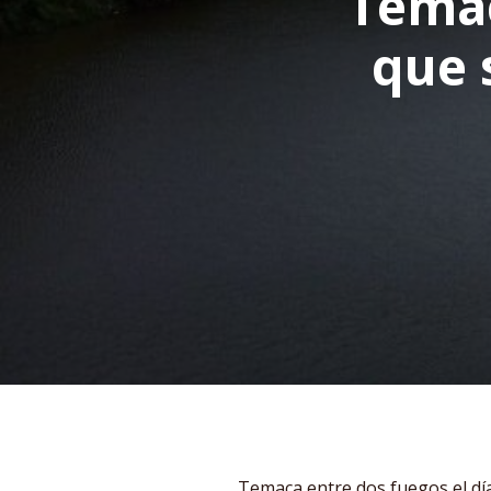
Temac
que 
Temaca entre dos fuegos el día