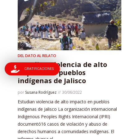
DEL DATO AL RELATO
Estudian violencia de alto
GRATIFICACIONES
impacto en pueblos
indígenas de Jalisco
por
Susana Rodríguez
30/06/2022
Estudian violencia de alto impacto en pueblos
indígenas de Jalisco La organización internacional
Indigenous Peoples Rights Internacional (IPRI)
documentó16 casos de violación y abuso de
derechos humanos a comunidades indígenas. El
informe abarca el...