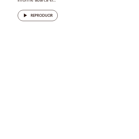
REPRODUCIR
DEL DATO AL RELATO
Front Line Defenders alerta:
en riesgo opositora a Presa
Milpillas
por
Susana Rodríguez
10/02/2022