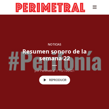
NOTICIAS
Resumen sonoro de la
semana 22
por
Perimetral
10/10/2021
REPRODUCIR