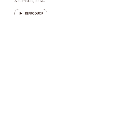
Alquimistas, de la...
REPRODUCIR
NOTICIAS
Atea por falta de evidencia
científica: Rosario Cervantes,
economista
por
Perimetral
06/10/2021