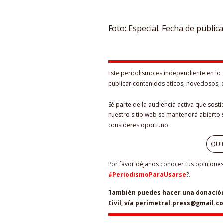
Foto: Especial. Fecha de public
Este periodismo es independiente en lo 
publicar contenidos éticos, novedosos, 
Sé parte de la audiencia activa que sost
nuestro sitio web se mantendrá abierto s
consideres oportuno:
QUI
Por favor déjanos conocer tus opiniones 
#PeriodismoParaUsarse
?.
También puedes hacer una donación 
Civil, vía perimetral.press@gmail.c