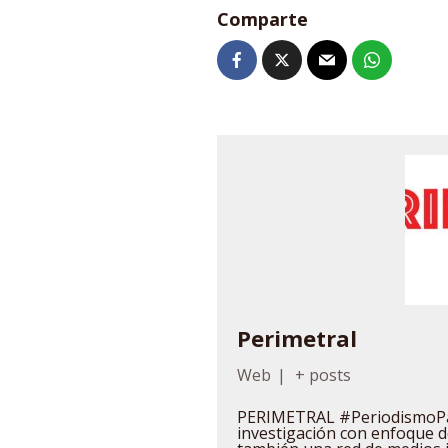
Comparte
Perimetral
Web
|
+ posts
PERIMETRAL #PeriodismoPa
investigación con enfoque