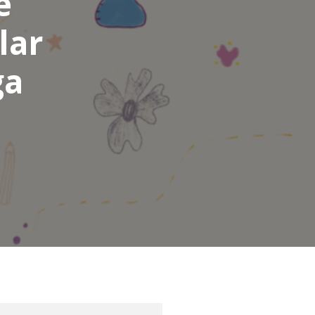
e
lar
ga