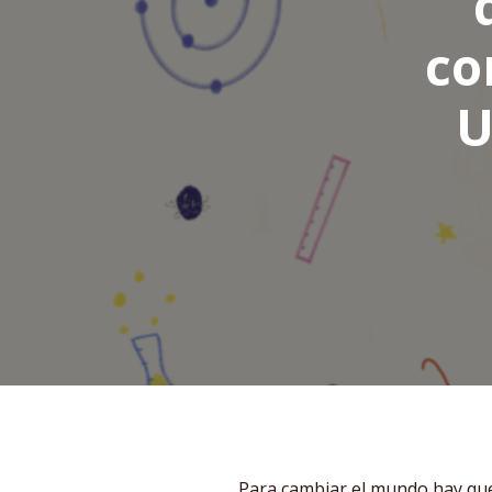
co
U
Para cambiar el mundo hay qu