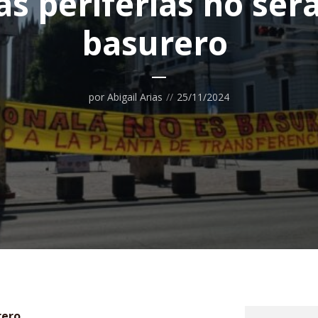
as periferias no ser
basurero
por
Abigail Arias
25/11/2024
rero