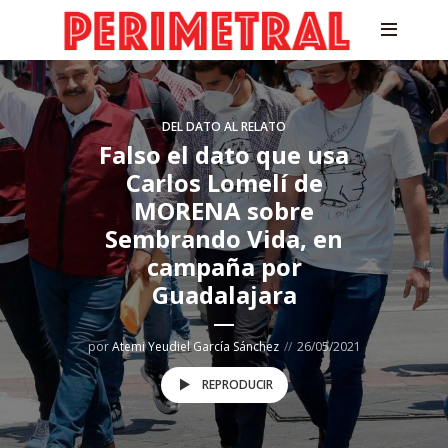
DEL DATO AL RELATO
Falso el dato que usa
Carlos Lomelí de
MORENA sobre
Sembrando Vida, en
campaña por
Guadalajara
por
Atemi Yeudiel García Sánchez
26/05/2021
REPRODUCIR