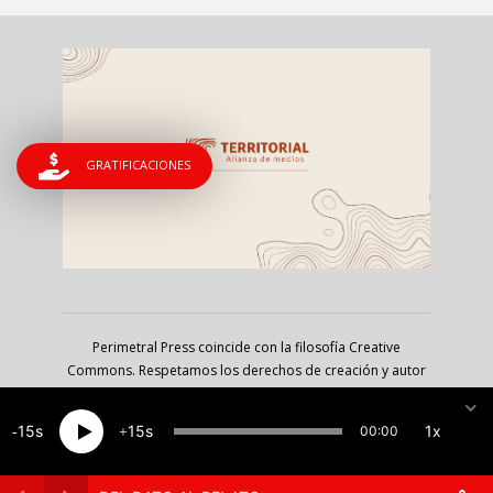
GRATIFICACIONES
Perimetral Press coincide con la filosofía Creative
Commons. Respetamos los derechos de creación y autor
pero nos inclinamos por las audiencias; estamos a favor
de liberar, copiar, reproducir y socializar los contenidos
15
15
1x
00:00
del portal, siempre que se cite la fuente y bajo los
lineamientos de la licencia de atribución no comercial CC
BY-NC-SA 2.5 MX