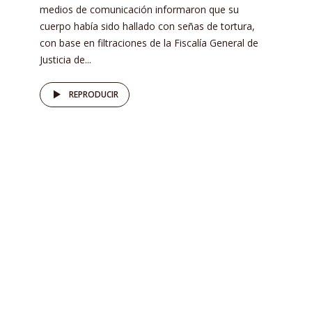
medios de comunicación informaron que su
cuerpo había sido hallado con señas de tortura,
con base en filtraciones de la Fiscalía General de
Justicia de...
REPRODUCIR
HISTORIAS QUE NO VENDEN
Dos sexenios después se
«reconocerá» al pueblo Coca