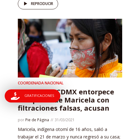
REPRODUCIR
COORDENADA NACIONAL
Fiscalía de CDMX entorpece
GRATIFICACIONES
búsqueda de Maricela con
filtraciones falsas, acusan
por
Pie de Página
31/03/2021
Maricela, indígena otomí de 16 años, salió a
trabajar el 21 de marzo y nunca regresó a su casa;