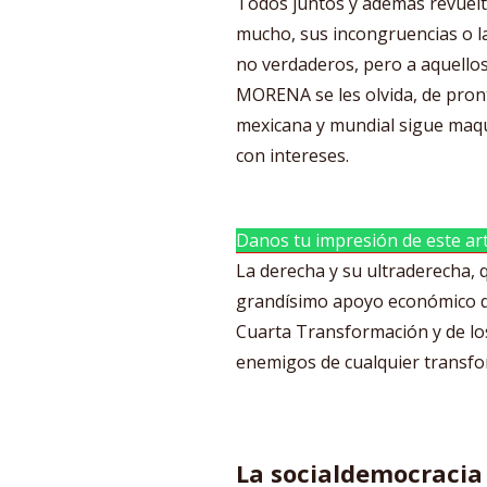
Todos juntos y además revuelt
mucho, sus incongruencias o las
no verdaderos, pero a aquello
MORENA se les olvida, de pront
mexicana y mundial sigue maqu
con intereses.
Danos tu impresión de este art
La derecha y su ultraderecha, 
grandísimo apoyo económico d
Cuarta Transformación y de lo
enemigos de cualquier transfo
La socialdemocracia