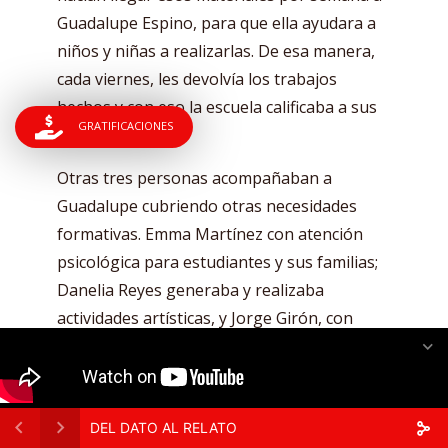
Guadalupe Espino, para que ella ayudara a
niños y niñas a realizarlas. De esa manera,
cada viernes, les devolvía los trabajos
hechos y con eso la escuela calificaba a sus
GRATIFICACIONES
estudiantes.
Otras tres personas acompañaban a
Guadalupe cubriendo otras necesidades
formativas. Emma Martínez con atención
psicológica para estudiantes y sus familias;
Danelia Reyes generaba y realizaba
actividades artísticas, y Jorge Girón, con
clases de educación física. Esta dinámica de
cuatro personas es la misma en el resto de
comunidades donde tiene presencia el
proyecto.
DEL DATO AL RELATO