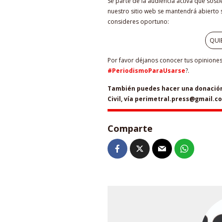
Sé parte de la audiencia activa que sost
nuestro sitio web se mantendrá abierto s
consideres oportuno:
QUI
Por favor déjanos conocer tus opiniones 
#PeriodismoParaUsarse
?.
También puedes hacer una donación 
Civil, vía perimetral.press@gmail.c
Comparte