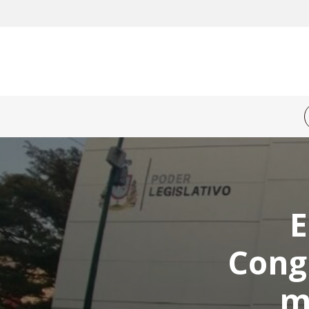
E
Cong
m