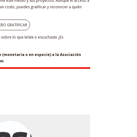
iene este medio y sus proyectos. Aunque el acceso a
in costo, puedes gratificar y reconocer a quién
ERO GRATIFICAR
sobre lo que leíste o escuchaste ¿Es
(monetaria o en especie) a la Asociación
om