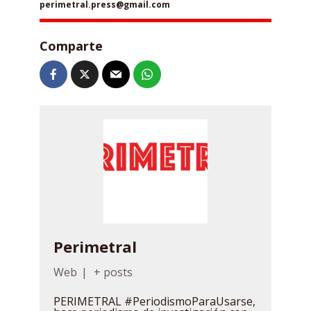
perimetral.press@gmail.com
Comparte
Perimetral
Web
|
+ posts
PERIMETRAL #PeriodismoParaUsarse,