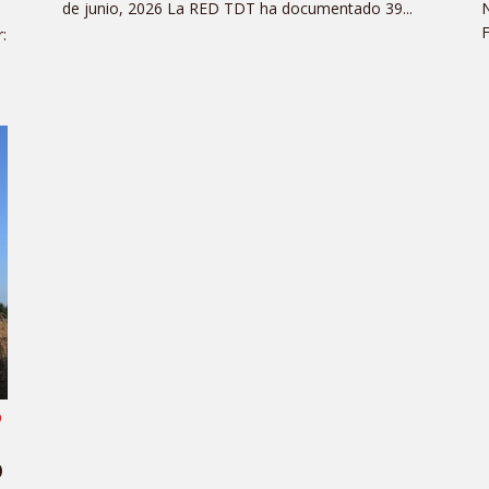
de junio, 2026 La RED TDT ha documentado 39...
N
F
:
O
o