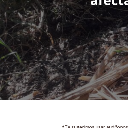
afect
*Te sugerimos usar audífono