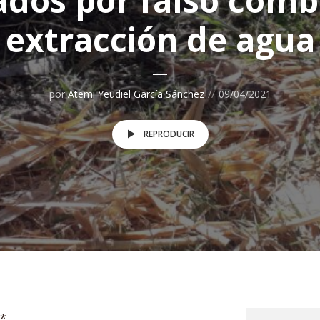
ados por falso comb
extracción de agua
por
Atemi Yeudiel García Sánchez
09/04/2021
REPRODUCIR
s*