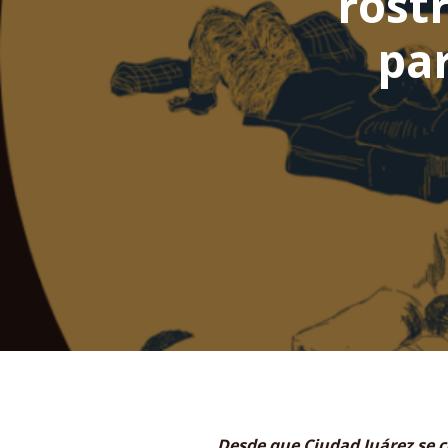
rost
pa
Desde que Ciudad Juárez se c