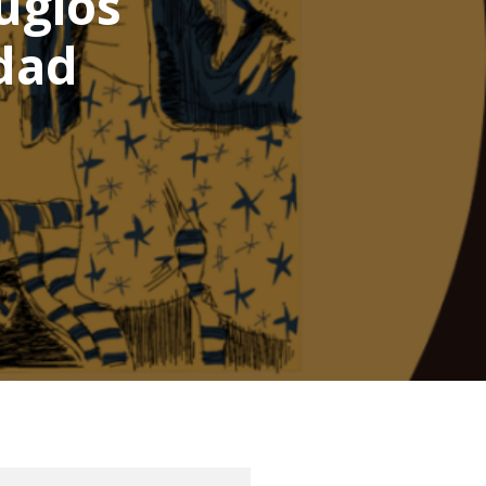
ugios
dad