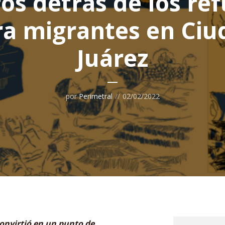
ros detrás de los ref
ra migrantes en Ciu
Juárez
por
Perimetral
02/02/2022
onvirtió en un punto de