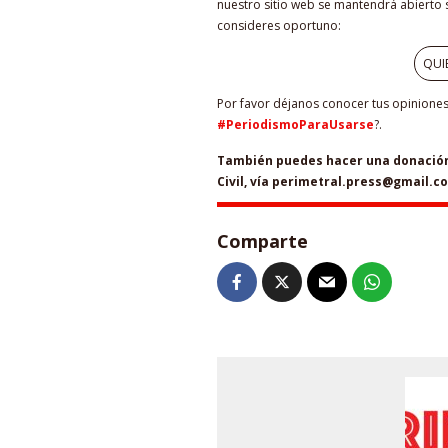
nuestro sitio web se mantendrá abierto s
consideres oportuno:
QUI
Por favor déjanos conocer tus opiniones 
#PeriodismoParaUsarse
?.
También puedes hacer una donación 
Civil, vía perimetral.press@gmail.c
Comparte