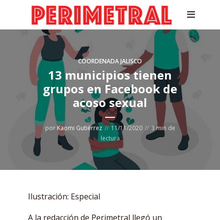
COORDENADA JALISCO
13 municipios tienen
grupos en Facebook de
acoso sexual
por
Kaomi Gutiérrez
11/11/2020
3 min de
lectura
Ilustración: Especial
A la redacción de Perimetral llegó un