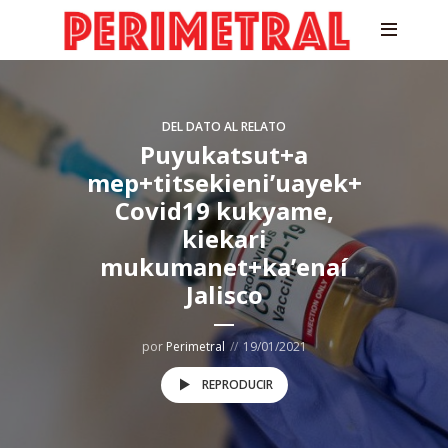
DEL DATO AL RELATO
Puyukatsut+a
mep+titsekieni’uayek+
Covid19 kukyame,
kiekari
mukumanet+ka’enaí
Jalisco
por
Perimetral
19/01/2021
REPRODUCIR