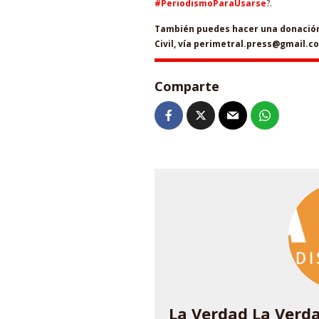
#PeriodismoParaUsarse
?.
También puedes hacer una donación 
Civil, vía perimetral.press@gmail.c
Comparte
La Verdad La Verd