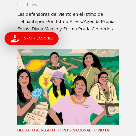
hace 1 mes
Las defensoras del viento en el Istmo de
Tehuantepec Por: Istmo Press/Agenda Propia.
Fotos: Diana Manzo y Edilma Prada Céspedes.
Fecha: 29 de junio...
GRATIFICACIONES
DEL DATO AL RELATO
INTERNACIONAL
NOTA