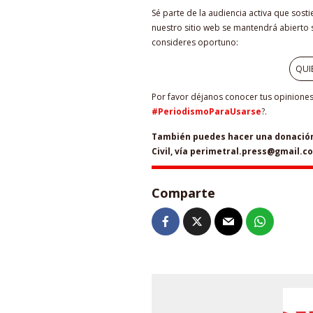
Sé parte de la audiencia activa que sost
nuestro sitio web se mantendrá abierto s
consideres oportuno:
QUI
Por favor déjanos conocer tus opiniones 
#PeriodismoParaUsarse
?.
También puedes hacer una donación 
Civil, vía perimetral.press@gmail.c
Comparte