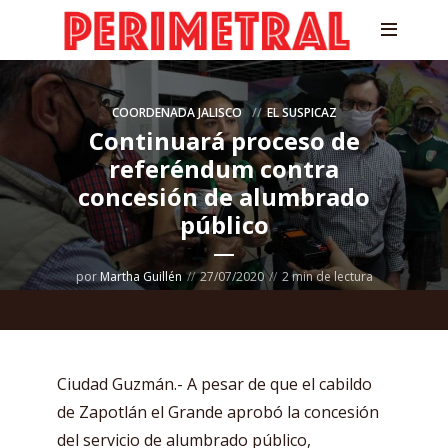
COORDENADA JALISCO
EL SUSPICAZ
Continuará proceso de
referéndum contra
concesión de alumbrado
público
por
Martha Guillén
27/07/2020
2 min de lectura
Ciudad Guzmán.- A pesar de que el cabildo
de Zapotlán el Grande aprobó la concesión
del servicio de alumbrado público,