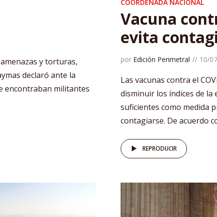
COORDENADA NACIONAL
Vacuna contr
evita contag
por
Edición Perimetral
10/0
s amenazas y torturas,
aymas declaró ante la
Las vacunas contra el COV
e encontraban militantes
disminuir los índices de l
suficientes como medida p
contagiarse. De acuerdo co
REPRODUCIR