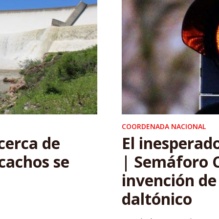
COORDENADA NACIONAL
cerca de
El inesperad
icachos se
| Semáforo C
invención de
daltónico