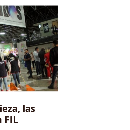
eza, las
a FIL