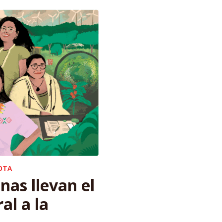
OTA
enas llevan el
al a la