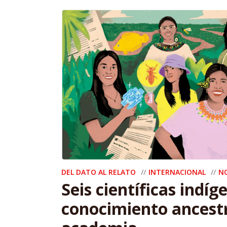
DEL DATO AL RELATO
INTERNACIONAL
N
Seis científicas indíg
conocimiento ancestr