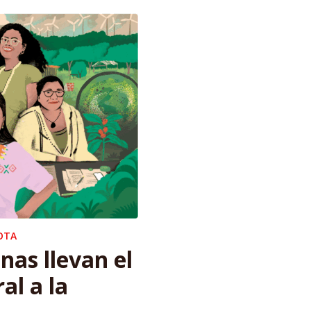
OTA
enas llevan el
al a la