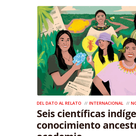
DEL DATO AL RELATO
INTERNACIONAL
N
Seis científicas indíg
conocimiento ancestr