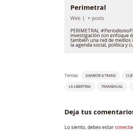
Perimetral
Web
|
+ posts
PERIMETRAL #PeriodismoPa
investigación con enfoque
también una red de medios 
la agenda social, política y c
Temas:
(H)AMOR 6 TRANS
CUE
LA LIBERTINA
TRANSEXUAL
Deja tus comentario
Lo siento, debes estar
conecta