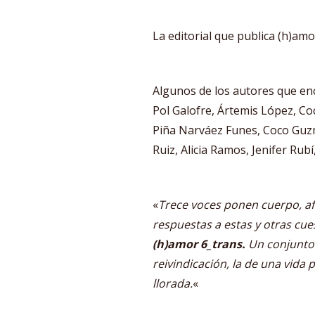
La editorial que publica (h)amo
Algunos de los autores que enc
Pol Galofre, Ártemis López, Co
Piña Narváez Funes, Coco Guzm
Ruiz, Alicia Ramos, Jenifer Rubí
«
Trece voces ponen cuerpo, afe
respuestas a estas y otras cue
(h)amor 6_trans.
Un conjunto 
reivindicación, la de una vida 
llorada.
«