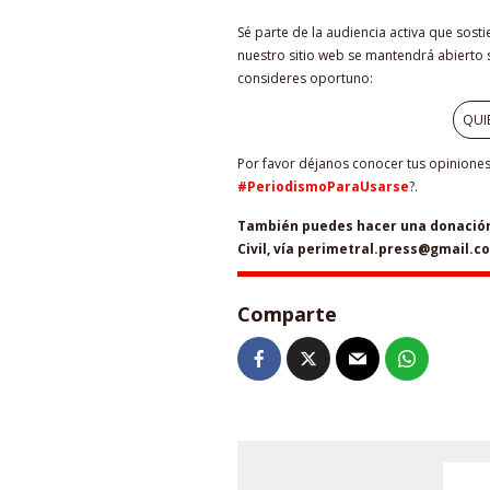
Sé parte de la audiencia activa que sost
nuestro sitio web se mantendrá abierto s
consideres oportuno:
QUI
Por favor déjanos conocer tus opiniones 
#PeriodismoParaUsarse
?.
También puedes hacer una donación 
Civil, vía perimetral.press@gmail.c
Comparte