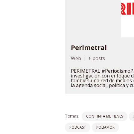
Perimetral
Web
|
+ posts
PERIMETRAL #PeriodismoPa
investigación con enfoque
también una red de medios 
la agenda social, política y c
Temas:
CON TINTA ME TIENES
PODCAST
POLIAMOR