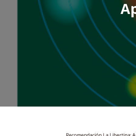
Ap
Recomendación La Libertina: A