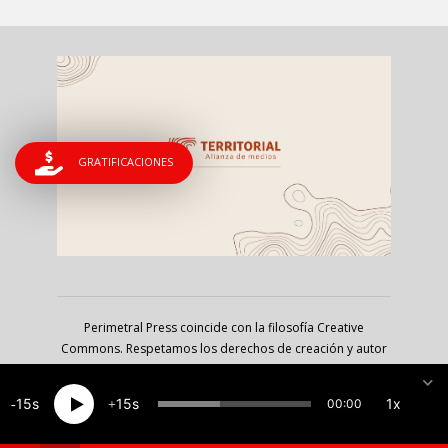
GRATIFICACIONES
Perimetral Press coincide con la filosofía Creative
Commons. Respetamos los derechos de creación y autor
pero nos inclinamos por las audiencias; estamos a favor
de liberar, copiar, reproducir y socializar los contenidos
15
15
1x
00:00
del portal, siempre que se cite la fuente y bajo los
lineamientos de la licencia de atribución no comercial CC