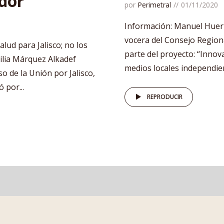
ador
por
Perimetral
01/11/2020
Información: Manuel Huert
vocera del Consejo Region
ud para Jalisco; no los
parte del proyecto: “Innova
ilia Márquez Alkadef
medios locales independient
o de la Unión por Jalisco,
 por...
REPRODUCIR