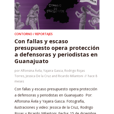
CONTORNO / REPORTAJES
Con fallas y escaso
presupuesto opera protección
a defensoras y periodistas en
Guanajuato
por
Alfonsina Ávila
,
Yajaira Gasca
,
Rodrigo Rojas
Torres
,
Jessica De la Cruz
and
Ricardo Milantoni
hace 8
meses
Con fallas y escaso presupuesto opera protección
a defensoras y periodistas en Guanajuato Por:
Alfonsina Ávila y Yajaira Gasca. Fotografía,
ilustraciones y video: Jessica de la Cruz, Rodrigo
Rojas y Ricardo Milantoni. Fecha: 15 de diciembre...