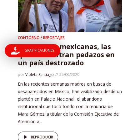
CONTORNO / REPORTAJES
Brigadistas mexicanas, las
GRATIFICACIONES
que encuentran pedazos en
un país destrozado
por
Violeta Santiago
25/06/2020
En las recientes semanas madres en busca de
desaparecidos en México, han visibilizado desde un
plantón en Palacio Nacional, el abandono
institucional que tocó fondo con la renuncia de
Mara Gómez la titular de la Comisión Ejecutiva de
Atención a...
REPRODUCIR