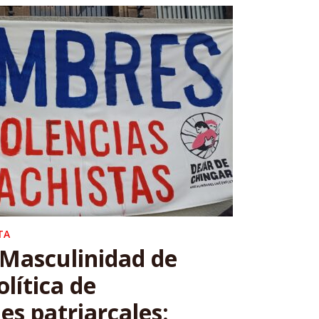
TA
 Masculinidad de
olítica de
es patriarcales: