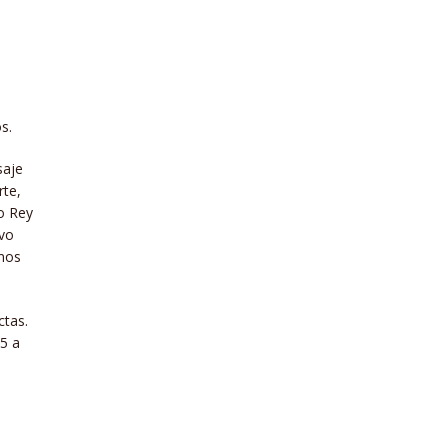
s.
saje
rte,
o Rey
vo
anos
ctas.
15 a