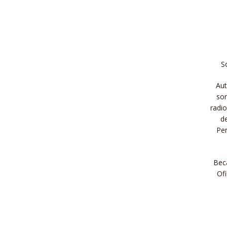
S
Aut
son
radi
d
Per
Beca
Ofi