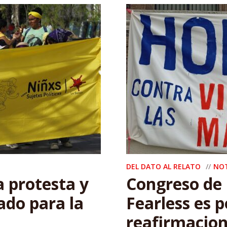
DEL DATO AL RELATO
NO
a protesta y
Congreso de
ado para la
Fearless es p
reafirmacion