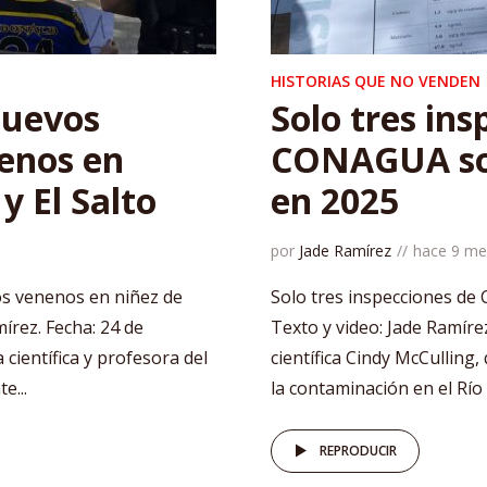
HISTORIAS QUE NO VENDEN
nuevos
Solo tres ins
nenos en
CONAGUA sob
y El Salto
en 2025
por
Jade Ramírez
hace 9 me
los venenos en niñez de
Solo tres inspecciones de
mírez. Fecha: 24 de
Texto y video: Jade Ramíre
 científica y profesora del
científica Cindy McCulling
e...
la contaminación en el Río 
REPRODUCIR