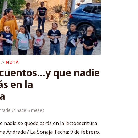
NOTA
 cuentos…y que nadie
ás en la
ra
drade
hace 6 meses
 nadie se quede atrás en la lectoescritura
dna Andrade / La Sonaja. Fecha: 9 de febrero,