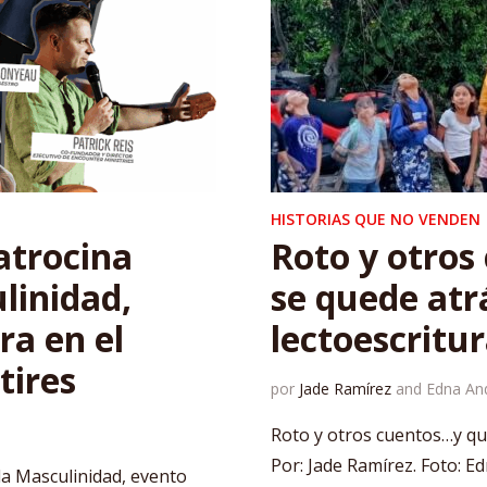
HISTORIAS QUE NO VENDEN
atrocina
Roto y otros
linidad,
se quede atr
a en el
lectoescritu
tires
por
Jade Ramírez
and
Edna An
Roto y otros cuentos…y que
Por: Jade Ramírez. Foto: E
la Masculinidad, evento