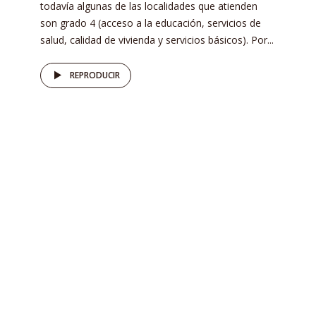
todavía algunas de las localidades que atienden
son grado 4 (acceso a la educación, servicios de
salud, calidad de vivienda y servicios básicos). Por...
REPRODUCIR
COORDENADA NACIONAL
Muere guatemalteco en
manos de soldados de la
SEDENA, le dispararon cuando