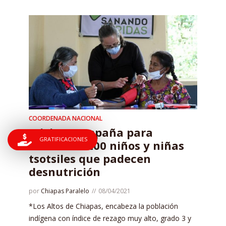
COORDENADA NACIONAL
Inician campaña para
GRATIFICACIONES
atender a 200 niños y niñas
tsotsiles que padecen
desnutrición
por
Chiapas Paralelo
08/04/2021
*Los Altos de Chiapas, encabeza la población
indígena con índice de rezago muy alto, grado 3 y